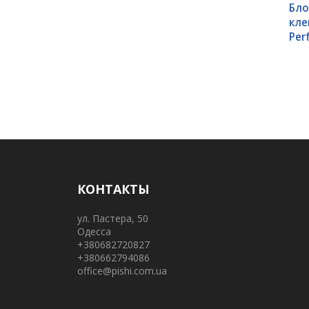
Бло
кле
Per
КОНТАКТЫ
ул. Пастера, 50
Одесса
+380682720827
+380662794086
office@pishi.com.ua