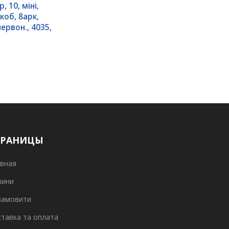
, 10, мiнi,
коб, 8арк,
ервон., 4035,
ТРАНИЦЫ
вная
вини
замовити
тавка та оплата