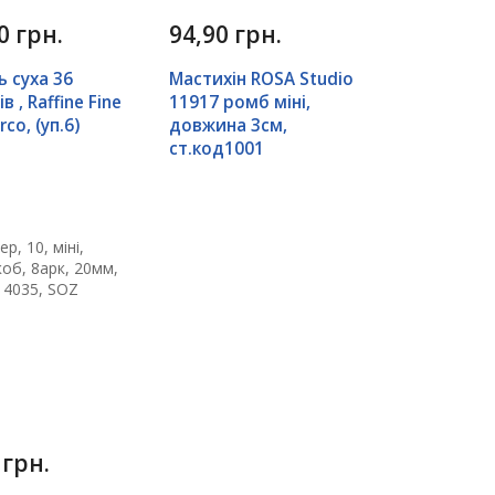
0 грн.
94,90 грн.
ь суха 36
Мастихін ROSA Studio
в , Raffine Fine
11917 ромб міні,
rco, (уп.6)
довжина 3см,
ст.код1001
 грн.