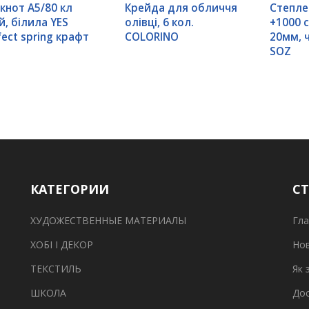
кнот А5/80 кл
Крейда для обличчя
Степлер
й, білила YES
олівці, 6 кол.
+1000 с
fect spring крафт
COLORINO
20мм, ч
SOZ
КАТЕГОРИИ
С
ХУДОЖЕСТВЕННЫЕ МАТЕРИАЛЫ
Гла
ХОБІ І ДЕКОР
Но
ТЕКСТИЛЬ
Як 
ШКОЛА
Дос