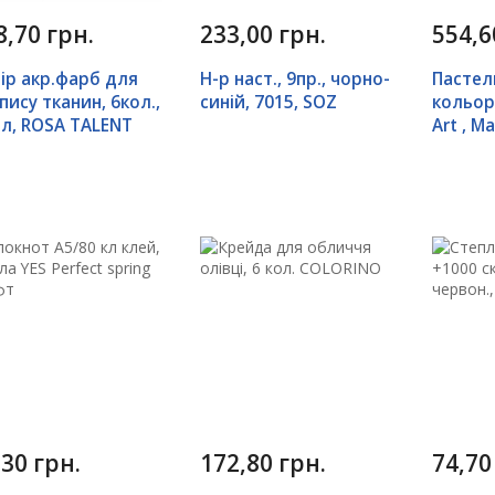
8,70 грн.
233,00 грн.
554,6
ір акр.фарб для
Н-р наст., 9пр., чорно-
Пастел
пису тканин, 6кол.,
синій, 7015, SOZ
кольорі
л, ROSA TALENT
Art , Ma
,30 грн.
172,80 грн.
74,70