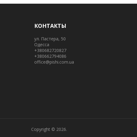
КОНТАКТЫ
ул. Пастера, 50
Одесса
+380682720827
+380662794086
office@pishi.com.ua
Copyright © 2026.