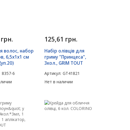
4
грн.
125,61
грн.
я волос, набор
Набір олівців для
в, 6,5х1х1 см
гриму "Принцеса",
(уп.20)
3кол., GRIM TOUT
:
8357-6
Артикул:
GT41821
аличии
Нет в наличии