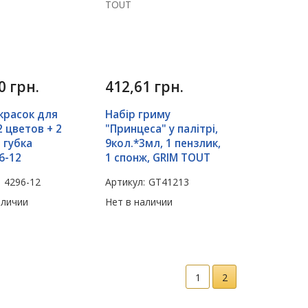
30
грн.
412,61
грн.
красок для
Набір гриму
2 цветов + 2
"Принцеса" у палітрі,
 губка
9кол.*3мл, 1 пензлик,
6-12
1 спонж, GRIM TOUT
:
4296-12
Артикул:
GT41213
аличии
Нет в наличии
1
2