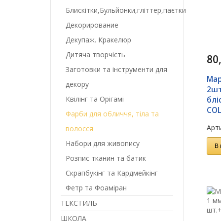
Блискітки,Бульйонки,гліттер,паєтки
Декорирование
Декупаж. Кракелюр
Дитяча творчість
80
Заготовки та інструменти для
Мар
декору
2шт
Квілінг та Орігамі
блі
COL
Фарби для обличчя, тіла та
Арти
волосся
Набори для живопису
В 
Розпис тканин та батик
Скрапбукінг та Кардмейкінг
Фетр та Фоаміран
ТЕКСТИЛЬ
ШКОЛА