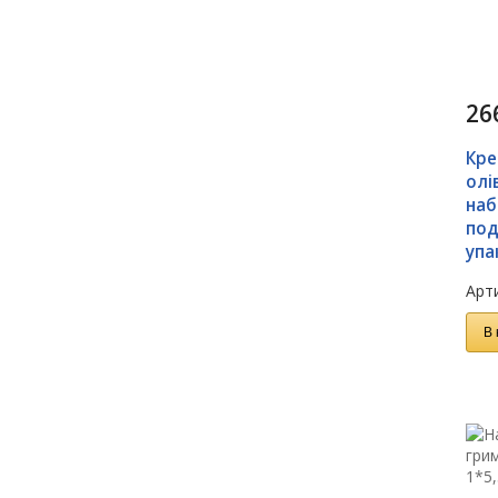
26
Кре
олі
наб
под
упа
Арти
В 