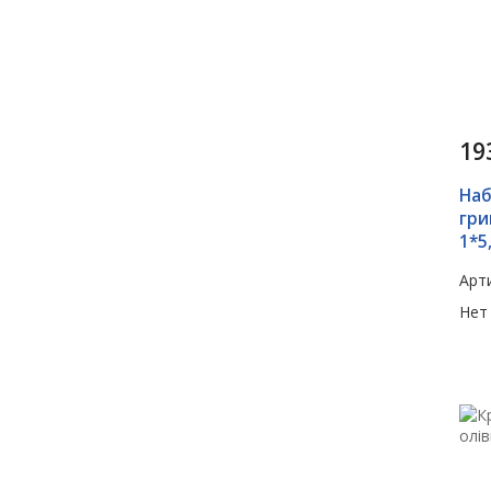
19
Наб
гри
1*5
Арти
Нет