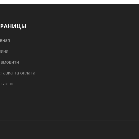
ТРАНИЦЫ
вная
вини
замовити
тавка та оплата
нтакти