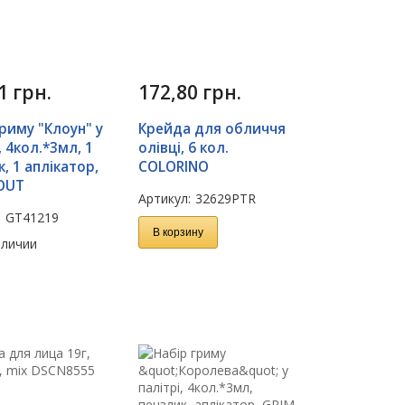
91
грн.
172,80
грн.
риму "Клоун" у
Крейда для обличчя
, 4кол.*3мл, 1
олівці, 6 кол.
, 1 аплікатор,
COLORINO
OUT
Артикул:
32629PTR
:
GT41219
В корзину
аличии