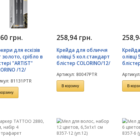
,60
грн.
258,94
грн.
258,
кери для ескізів
Крейда для обличчя
Крейда
 золото, срібло в
олівці 5 кол.стандарт
олівці 
стері "ARTIST"
блістер COLORINO/12/
блісте
ORINO /12/
Артикул:
80047PTR
Артикул
кул:
81131PTR
В корзину
В корз
корзину