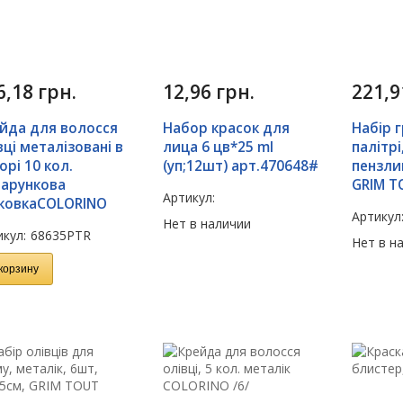
6,18
грн.
12,96
грн.
221,
йда для волосся
Набор красок для
Набір г
вці металізовані в
лица 6 цв*25 ml
палітрі
орі 10 кол.
(уп;12шт) арт.470648#
пензлик
арункова
GRIM T
Артикул:
ковкаCOLORINO
Артикул
Нет в наличии
кул:
68635PTR
Нет в н
корзину