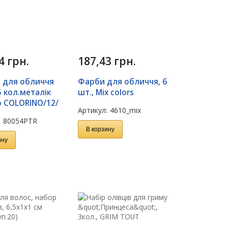
94
грн.
187,43
грн.
 для обличчя
Фарби для обличчя, 6
5 кол.металік
шт., Mix colors
р COLORINO/12/
Артикул:
4610_mix
:
80054PTR
В корзину
ину