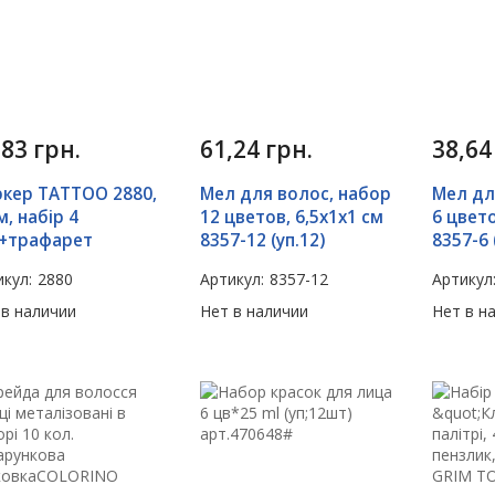
,83
грн.
61,24
грн.
38,6
кер TATTOO 2880,
Мел для волос, набор
Мел дл
м, набір 4
12 цветов, 6,5х1х1 см
6 цвето
+трафарет
8357-12 (уп.12)
8357-6 
кул:
2880
Артикул:
8357-12
Артикул
 в наличии
Нет в наличии
Нет в н