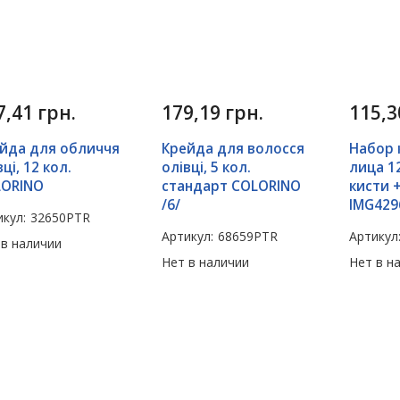
7,41
грн.
179,19
грн.
115,
йда для обличчя
Крейда для волосся
Набор 
вці, 12 кол.
олівці, 5 кол.
лица 1
LORINO
стандарт COLORINO
кисти +
/6/
IMG429
кул:
32650PTR
Артикул:
68659PTR
Артикул
 в наличии
Нет в наличии
Нет в н