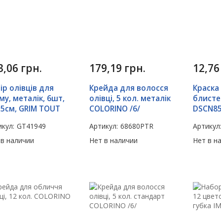
3,06
грн.
179,19
грн.
12,7
ір олівців для
Крейда для волосся
Краска
му, металік, 6шт,
олівці, 5 кол. металік
блисте
,5см, GRIM TOUT
COLORINO /6/
DSCN8
кул:
GT41949
Артикул:
68680PTR
Артикул
 в наличии
Нет в наличии
Нет в н