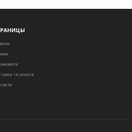
ТРАНИЦЫ
вная
вини
замовити
тавка та оплата
нтакти