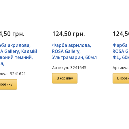
4,50
грн.
124,50
грн.
124,
ба акрилова,
Фарба акрилова,
Фарба 
A Gallery, Кадмій
ROSA Gallery,
ROSA Ga
воний темний,
Ультрамарин, 60мл
ФЦ, 60
л,
Артикул:
3241645
Артикул
кул:
3241621
В корзину
В корз
корзину