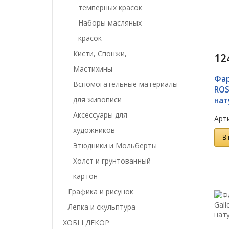
темперных красок
Наборы масляных
красок
Кисти, Спонжи,
12
Мастихины
Фар
Вспомогательные материалы
ROS
для живописи
нат
Аксессуары для
Арти
художников
В 
Этюдники и Мольберты
Холст и грунтованный
картон
Графика и рисунок
Лепка и скульптура
ХОБІ І ДЕКОР