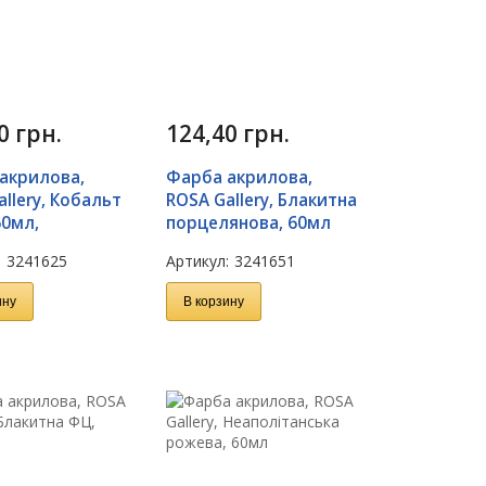
50
грн.
124,40
грн.
акрилова,
Фарба акрилова,
llery, Кобальт
ROSA Gallery, Блакитна
60мл,
порцелянова, 60мл
:
3241625
Артикул:
3241651
ину
В корзину