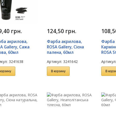
9,40
грн.
124,50
грн.
108,
ба акрилова,
Фарба акрилова,
Фарба 
A Gallery, Сажа
ROSA Gallery, Сієна
Карміно
ова, 60мл
палена, 60мл
ROSA S
кул:
3241638
Артикул:
3241642
Артикул
корзину
В корзину
В корз