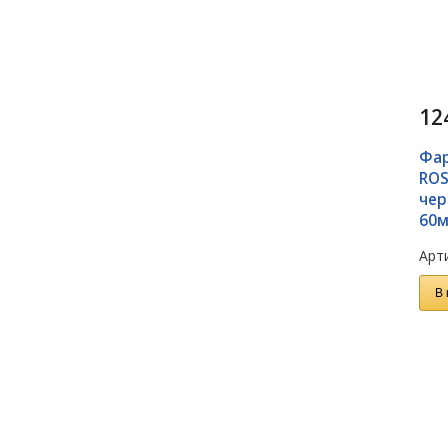
12
Фар
ROS
чер
60м
Арти
В 