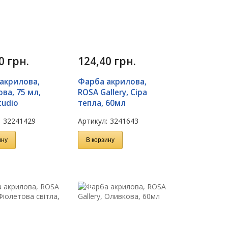
50
грн.
124,40
грн.
акрилова,
Фарба акрилова,
ва, 75 мл,
ROSA Gallery, Сіра
tudio
тепла, 60мл
:
32241429
Артикул:
3241643
ину
В корзину