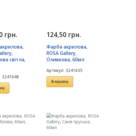
50
грн.
124,50
грн.
акрилова,
Фарба акрилова,
llery,
ROSA Gallery,
ова світла,
Оливкова, 60мл
Артикул:
3241635
:
3241648
В корзину
ину