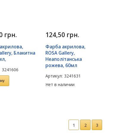
50
грн.
124,50
грн.
акрилова,
Фарба акрилова,
llery, Блакитна
ROSA Gallery,
мл,
Неаполітанська
рожева, 60мл
:
3241606
Артикул:
3241631
ину
Нет в наличии
1
2
3