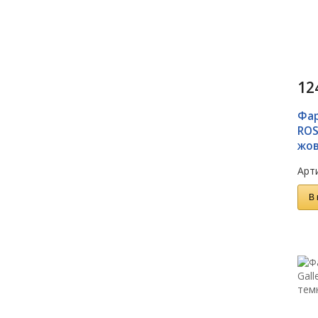
12
Фар
ROS
жов
Арти
В 