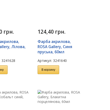
40
грн.
124,40
грн.
акрилова,
Фарба акрилова,
llery, Лілова,
ROSA Gallery, Синя
пруська, 60мл
:
3241628
Артикул:
3241640
ину
В корзину