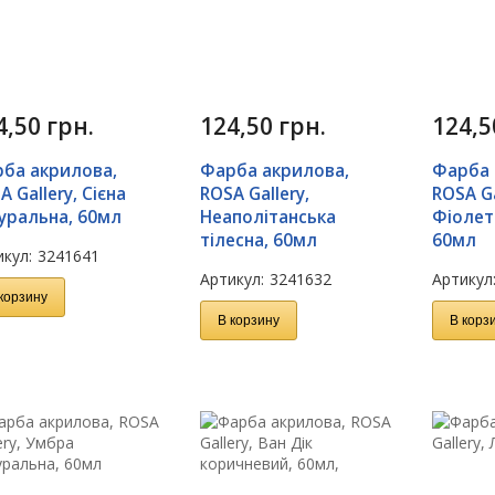
4,50
грн.
124,50
грн.
124,
ба акрилова,
Фарба акрилова,
Фарба 
A Gallery, Сієна
ROSA Gallery,
ROSA Ga
уральна, 60мл
Неаполітанська
Фіолет
тілесна, 60мл
60мл
кул:
3241641
Артикул:
3241632
Артикул
корзину
В корзину
В корз