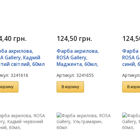
4,40
грн.
124,50
грн.
124,
ба акрилова,
Фарба акрилова,
Фарба 
A Gallery, Кадмій
ROSA Gallery,
ROSA Ga
тий світлий, 60мл
Маджента, 60мл,
синій, 
кул:
3241616
Артикул:
3241655
Артикул
корзину
В корзину
В корз