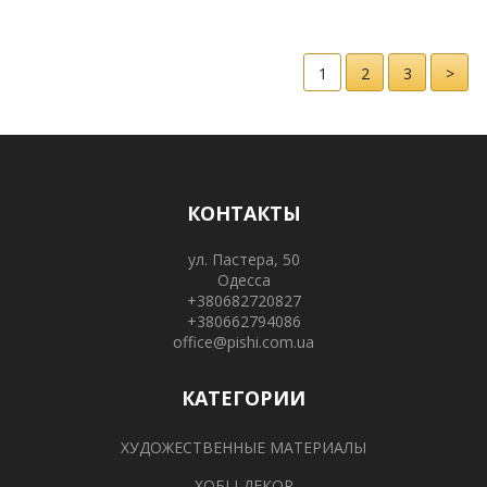
1
2
3
>
КОНТАКТЫ
ул. Пастера, 50
Одесса
+380682720827
+380662794086
office@pishi.com.ua
КАТЕГОРИИ
ХУДОЖЕСТВЕННЫЕ МАТЕРИАЛЫ
ХОБІ І ДЕКОР