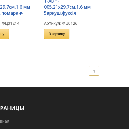
1-ADH-
29,7см,1,6 мм
005,21х29,7см,1,6 мм
.помаранч
5аркуш.фуксія
:
ФЦ01214
Артикул:
ФЦ0126
ину
В корзину
1
ТРАНИЦЫ
вная