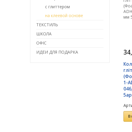
с глиттером
на клеевой основе
ТЕКСТИЛЬ
ШКОЛА
ОФІС
34
ИДЕИ ДЛЯ ПОДАРКА
Кол
глі
(Фо
1-A
046
5ар
Арти
В 