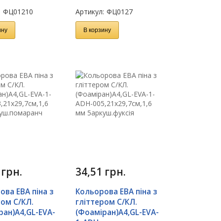
:
ФЦ01210
Артикул:
ФЦ0127
ину
В корзину
1
грн.
34,51
грн.
ова ЕВА піна з
Кольорова ЕВА піна з
ром С/КЛ.
гліттером С/КЛ.
ран)А4,GL-EVA-
(Фоаміран)А4,GL-EVA-