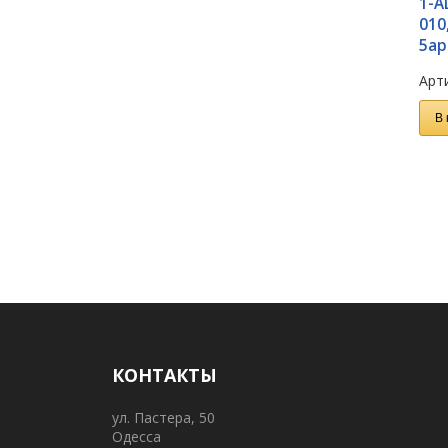
1-A
010
5ар
Арти
В 
КОНТАКТЫ
ул. Пастера, 50
Одесса