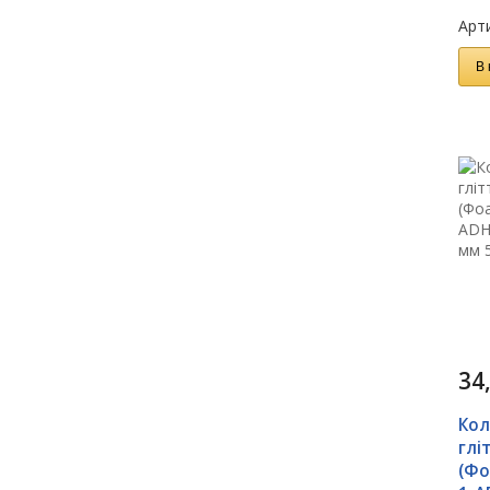
Арти
В 
34
Кол
глі
(Фо