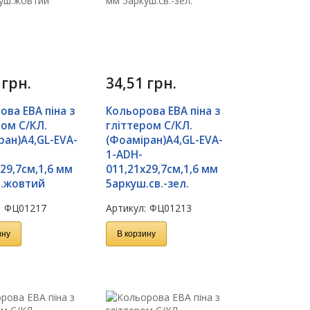
1
грн.
34,51
грн.
ова ЕВА піна з
Кольорова ЕВА піна з
ром С/КЛ.
гліттером С/КЛ.
ран)А4,GL-EVA-
(Фоаміран)А4,GL-EVA-
1-ADH-
29,7см,1,6 мм
011,21х29,7см,1,6 мм
.жовтий
5аркуш.св.-зел.
:
ФЦ01217
Артикул:
ФЦ01213
ину
В корзину