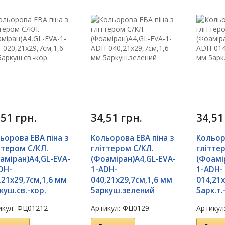
,51
грн.
34,51
грн.
34,5
ьорова ЕВА піна з
Кольорова ЕВА піна з
Кольор
ттером С/КЛ.
гліттером С/КЛ.
глітте
аміран)А4,GL-EVA-
(Фоаміран)А4,GL-EVA-
(Фоамі
DH-
1-ADH-
1-ADH-
,21х29,7см,1,6 мм
040,21х29,7см,1,6 мм
014,21х
куш.св.-кор.
5аркуш.зелений
5арк.т.
кул:
ФЦ01212
Артикул:
ФЦ0129
Артикул