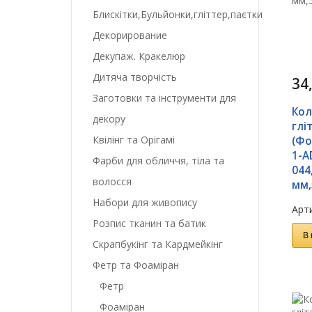
Блискітки,Бульйонки,гліттер,паєтки
Декорирование
Декупаж. Кракелюр
Дитяча творчість
34
Заготовки та інструменти для
Кол
декору
глі
Квілінг та Орігамі
(Фо
1-A
Фарби для обличчя, тіла та
044
волосся
мм,
Набори для живопису
Арти
Розпис тканин та батик
В 
Скрапбукінг та Кардмейкінг
Фетр та Фоаміран
Фетр
Фоаміран