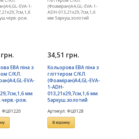
1
грн.
34,51
грн.
ова ЕВА піна з
Кольорова ЕВА піна з
ром С/КЛ.
гліттером С/КЛ.
ран)А4,GL-EVA-
(Фоаміран)А4,GL-EVA-
1-ADH-
29,7см,1,6 мм
013,21х29,7см,1,6 мм
.черв.-рож.
5аркуш.золотий
:
ФЦ01220
Артикул:
ФЦ0128
ину
В корзину