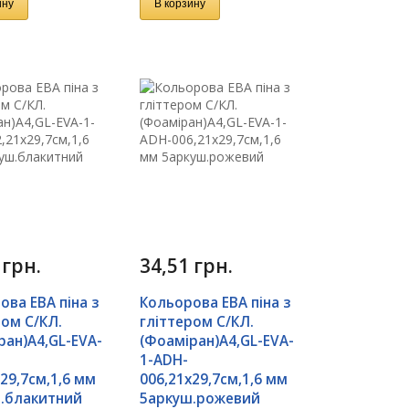
ину
В корзину
1
грн.
34,51
грн.
ова ЕВА піна з
Кольорова ЕВА піна з
ром С/КЛ.
гліттером С/КЛ.
ран)А4,GL-EVA-
(Фоаміран)А4,GL-EVA-
1-ADH-
29,7см,1,6 мм
006,21х29,7см,1,6 мм
.блакитний
5аркуш.рожевий