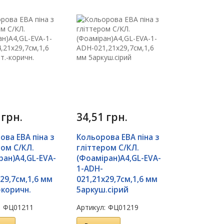
1
грн.
34,51
грн.
ова ЕВА піна з
Кольорова ЕВА піна з
ром С/КЛ.
гліттером С/КЛ.
ран)А4,GL-EVA-
(Фоаміран)А4,GL-EVA-
1-ADH-
29,7см,1,6 мм
021,21х29,7см,1,6 мм
-коричн.
5аркуш.сірий
:
ФЦ01211
Артикул:
ФЦ01219