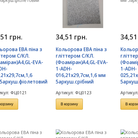
,51
грн.
34,51
грн.
34,5
ьорова ЕВА піна з
Кольорова ЕВА піна з
Кольор
ттером С/КЛ.
гліттером С/КЛ.
глітте
аміран)А4,GL-EVA-
(Фоаміран)А4,GL-EVA-
(Фоамі
DH-
1-ADH-
1-ADH-
,21х29,7см,1,6
016,21х29,7см,1,6 мм
025,21х
5аркуш.фіолетовий
5аркуш.срібний
5аркуш
кул:
ФЦ0121
Артикул:
ФЦ0123
Артикул
корзину
В корзину
В корз