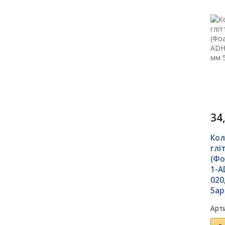
34
Кол
глі
(Фо
1-A
020
5ар
Арти