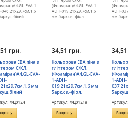
,51
грн.
34,51
грн.
34,5
ьорова ЕВА піна з
Кольорова ЕВА піна з
Кольор
ттером С/КЛ.
гліттером С/КЛ.
глітте
аміран)А4,GL-EVA-
(Фоаміран)А4,GL-EVA-
(Фоамі
DH-
1-ADH-
1-ADH-
,21х29,7см,1,6 мм
019,21х29,7см,1,6 мм
037,21х
куш.білий
5арк.св.-фіол.
5аркуш
кул:
ФЦ0124
Артикул:
ФЦ01218
Артикул
корзину
В корзину
В корз