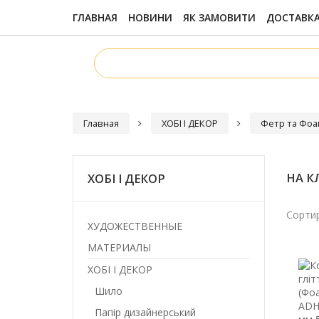
ГЛАВНАЯ
НОВИНИ
ЯК ЗАМОВИТИ
ДОСТАВКА
Главная
ХОБІ І ДЕКОР
Фетр та Фоа
НА К
ХОБІ І ДЕКОР
Сортир
ХУДОЖЕСТВЕННЫЕ
МАТЕРИАЛЫ
ХОБІ І ДЕКОР
Шило
Папір дизайнерський