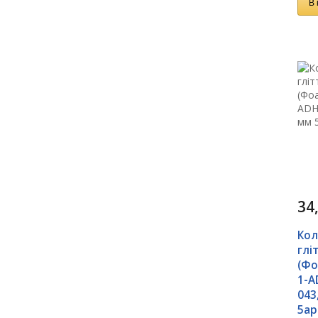
В 
34
Кол
глі
(Фо
1-A
043
5ар