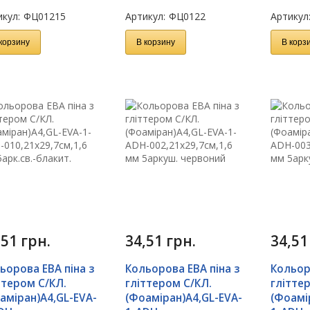
кул:
ФЦ01215
Артикул:
ФЦ0122
Артикул
корзину
В корзину
В корз
,51
грн.
34,51
грн.
34,5
ьорова ЕВА піна з
Кольорова ЕВА піна з
Кольор
ттером С/КЛ.
гліттером С/КЛ.
глітте
аміран)А4,GL-EVA-
(Фоаміран)А4,GL-EVA-
(Фоамі