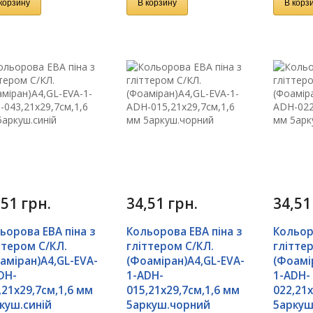
корзину
В корзину
В корз
,51
грн.
34,51
грн.
34,5
ьорова ЕВА піна з
Кольорова ЕВА піна з
Кольор
ттером С/КЛ.
гліттером С/КЛ.
глітте
аміран)А4,GL-EVA-
(Фоаміран)А4,GL-EVA-
(Фоамі
DH-
1-ADH-
1-ADH-
,21х29,7см,1,6 мм
015,21х29,7см,1,6 мм
022,21х
куш.синій
5аркуш.чорний
5аркуш