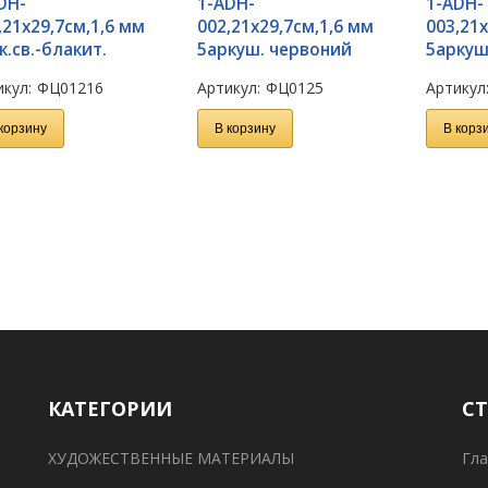
DH-
1-ADH-
1-ADH-
,21х29,7см,1,6 мм
002,21х29,7см,1,6 мм
003,21х
к.св.-блакит.
5аркуш. червоний
5аркуш
кул:
ФЦ01216
Артикул:
ФЦ0125
Артикул
корзину
В корзину
В корз
КАТЕГОРИИ
С
ХУДОЖЕСТВЕННЫЕ МАТЕРИАЛЫ
Гла