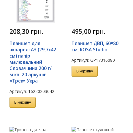
208,30
грн.
495,00
грн.
Планшет для
Планшет ДВП, 60*80
акварелі А3 (29,7х42
см, ROSA Studio
см) папір
Артикул:
GP17316080
малювальний
Словаччина 200 г/
В корзину
м.кв. 20 аркушів
«Трек» Укра
Артикул:
16220203042
В корзину