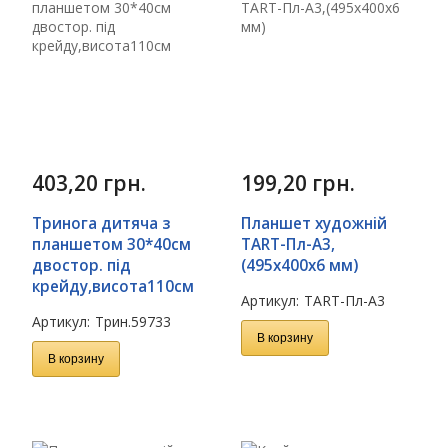
403,20
грн.
199,20
грн.
Тринога дитяча з
Планшет художній
планшетом 30*40см
TART-Пл-А3,
двостор. під
(495х400х6 мм)
крейду,висота110см
Артикул:
TART-Пл-А3
Артикул:
Трин.59733
В корзину
В корзину