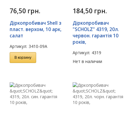
76,50
грн.
184,50
грн.
Діркопробивач Shell з
Діркопробивач
пласт. верхом, 10 арк,
"SСHOLZ" 4319, 20л.
салат
червон. гарантiя 10
рокiв,
Артикул:
3410-09А
Артикул:
4319
В корзину
Нет в наличии