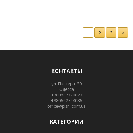
1
2
3
>
КОНТАКТЫ
ул. Пастера, 50
Одесса
+380682720827
+380662794086
office@pishi.com.ua
КАТЕГОРИИ