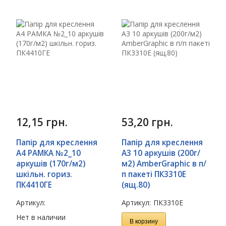
12,15
грн.
53,20
грн.
Папір для креслення
Папір для креслення
А4 РАМКА №2_10
А3 10 аркушів (200г/
аркушів (170г/м2)
м2) AmberGraphic в п/
шкільн. гориз.
п пакеті ПК3310Е
ПК4410ГЕ
(ящ.80)
Артикул:
Артикул:
ПК3310Е
Нет в наличии
В корзину