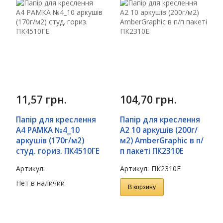
11,57
грн.
104,70
грн.
Папір для креслення
Папір для креслення
А4 РАМКА №4_10
А2 10 аркушів (200г/
аркушів (170г/м2)
м2) AmberGraphic в п/
студ. гориз. ПК4510ГЕ
п пакеті ПК2310Е
Артикул:
Артикул:
ПК2310Е
Нет в наличии
В корзину