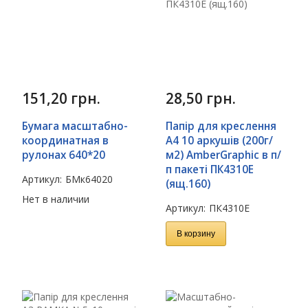
151,20
грн.
28,50
грн.
Бумага масштабно-
Папір для креслення
координатная в
А4 10 аркушів (200г/
рулонах 640*20
м2) AmberGraphic в п/
п пакеті ПК4310Е
Артикул:
БМк64020
(ящ.160)
Нет в наличии
Артикул:
ПК4310Е
В корзину