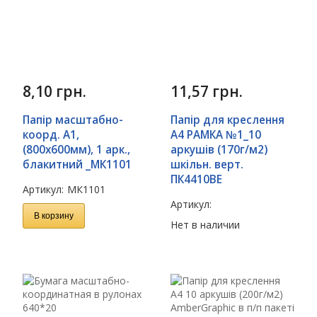
8,10
грн.
11,57
грн.
Папір масштабно-
Папір для креслення
коорд. А1,
А4 РАМКА №1_10
(800х600мм), 1 арк.,
аркушів (170г/м2)
блакитний _МК1101
шкільн. верт.
ПК4410ВЕ
Артикул:
МК1101
Артикул:
В корзину
Нет в наличии