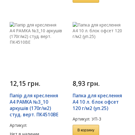
12,15
грн.
8,93
грн.
Папір для креслення
Папка для креслення
А4 РАМКА №3_10
А4 10 л. блок офсет
аркушів (170г/м2)
120 г/м2 (уп.25)
студ. верт. ПК4510ВЕ
Артикул:
УП-3
Артикул:
В корзину
Нет в наличии