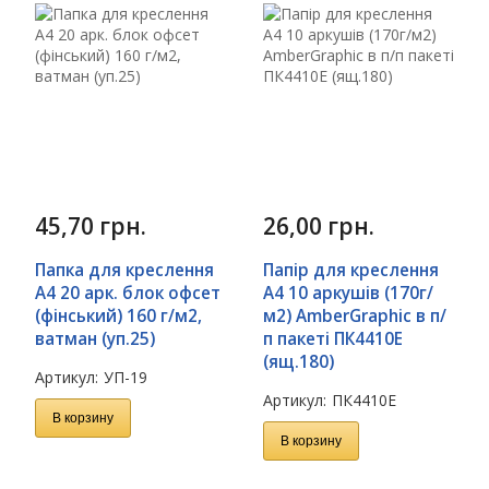
45,70
грн.
26,00
грн.
Папка для креслення
Папір для креслення
А4 20 арк. блок офсет
А4 10 аркушів (170г/
(фінський) 160 г/м2,
м2) AmberGraphic в п/
ватман (уп.25)
п пакеті ПК4410Е
(ящ.180)
Артикул:
УП-19
Артикул:
ПК4410Е
В корзину
В корзину