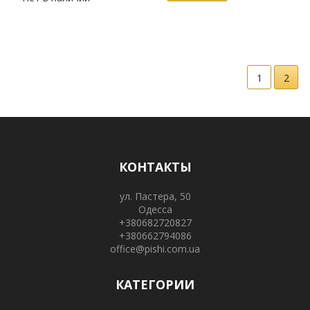
1
2
КОНТАКТЫ
ул. Пастера, 50
Одесса
+380682720827
+380662794086
office@pishi.com.ua
КАТЕГОРИИ