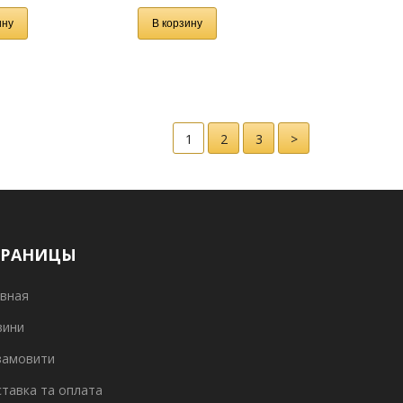
ину
В корзину
1
2
3
>
ТРАНИЦЫ
вная
вини
замовити
тавка та оплата