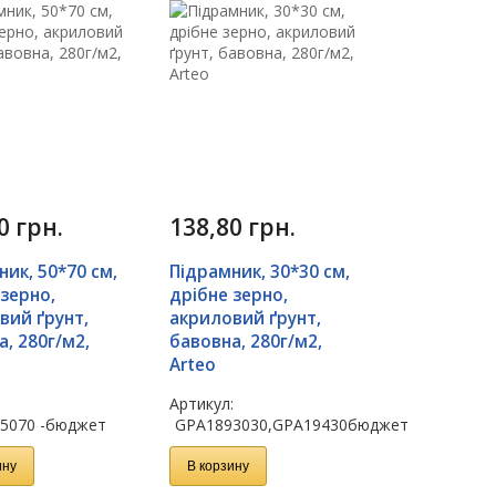
90
грн.
138,80
грн.
ник, 50*70 см,
Підрамник, 30*30 см,
 зерно,
дрібне зерно,
вий ґрунт,
акриловий ґрунт,
, 280г/м2,
бавовна, 280г/м2,
Arteo
:
Артикул:
5070 -бюджет
GPA1893030,GPA19430бюджет
ину
В корзину