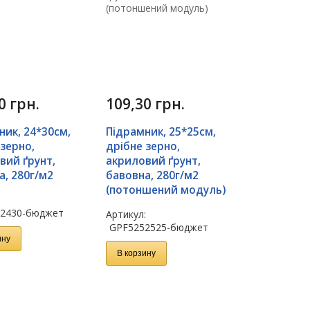
40
грн.
109,30
грн.
ник, 24*30см,
Підрамник, 25*25см,
 зерно,
дрібне зерно,
вий ґрунт,
акриловий ґрунт,
а, 280г/м2
бавовна, 280г/м2
(потоншений модуль)
:
2430-бюджет
Артикул:
GPF5252525-бюджет
ину
В корзину