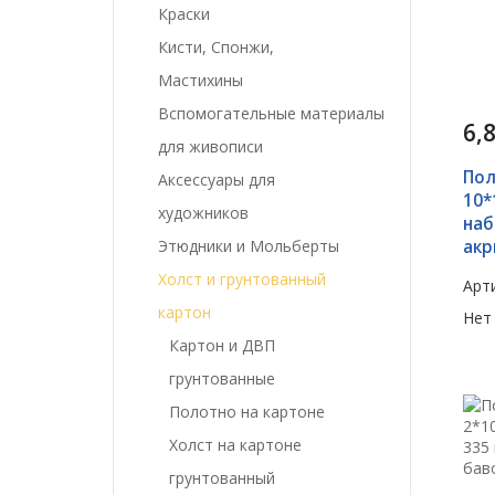
Краски
Кисти, Спонжи,
Мастихины
Вспомогательные материалы
6,
для живописи
Пол
Аксессуары для
10*
художников
наб
Этюдники и Мольберты
акр
Холст и грунтованный
Арти
картон
Нет
Картон и ДВП
грунтованные
Полотно на картоне
Холст на картоне
грунтованный