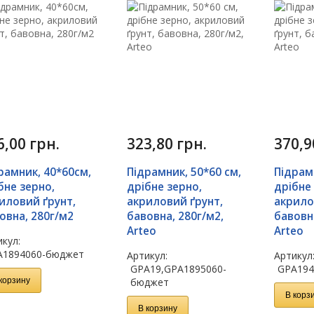
6,00
грн.
323,80
грн.
370,
рамник, 40*60см,
Підрамник, 50*60 см,
Підрам
бне зерно,
дрібне зерно,
дрібне
иловий ґрунт,
акриловий ґрунт,
акрило
овна, 280г/м2
бавовна, 280г/м2,
бавовна
Arteo
Arteo
кул:
A1894060-бюджет
Артикул:
Артикул
GPA19,GPA1895060-
GPA194
корзину
бюджет
В корз
В корзину