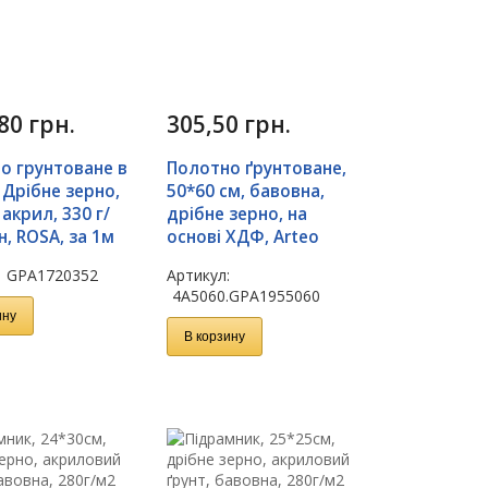
,80
грн.
305,50
грн.
о грунтоване в
Полотно ґрунтоване,
 Дрiбне зерно,
50*60 см, бавовна,
 акрил, 330 г/
дрібне зерно, на
н, ROSA, за 1м
основі ХДФ, Arteo
:
GPA1720352
Артикул:
4А5060.GPA1955060
ину
В корзину