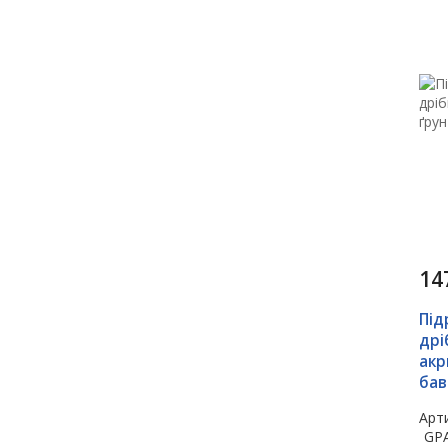
14
Під
дрі
акр
бав
Арти
GP