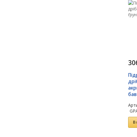
30
Під
дрі
акр
бав
Арти
GP
В 