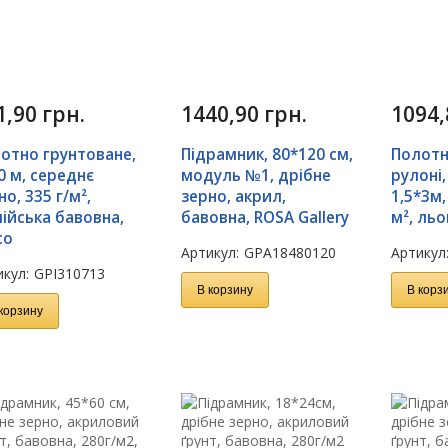
1,90
грн.
1440,90
грн.
1094
отно грунтоване,
Підрамник, 80*120 см,
Полотн
0 м, середнє
модуль №1, дрібне
рулоні,
но, 335 г/м²,
зерно, акрил,
1,5*3м,
лійська бавовна,
бавовна, ROSA Gallery
м², льо
co
Артикул:
GPA18480120
Артикул
кул:
GPI310713
В корзину
В корз
корзину