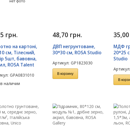
85
грн.
48,70
грн.
35,0
отно на картоні,
ДВП негрунтоване,
МДФ гр
10 см, Тілесний,
30*30 см, ROSA Studio
20*25 с
ір 5шт, бавовна,
Studio
Артикул:
GP1823030
ил, ROSA Talent
Артикул
В корзину
кул:
GPA0831010
В корз
 в наличии