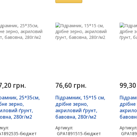
7,20
грн.
76,60
грн.
99,3
рамник, 25*35см,
Підрамник, 15*15 см,
Підрам
бне зерно,
дрібне зерно,
дрібне
иловий ґрунт,
акриловий ґрунт,
акрило
овна, 280г/м2
бавовна, 280г/м2
бавовн
кул:
Артикул:
Артикул
A1892535-бюджет
GPA1891515-бюджет
GPA189