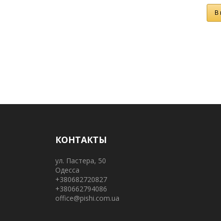
В 
КОНТАКТЫ
ул. Пастера, 50
Одесса
+380682720827
+380662794086
office@pishi.com.ua