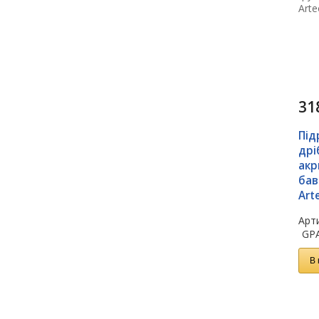
31
Під
дрі
акр
бав
Art
Арти
GP
В 