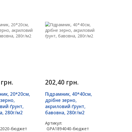
0
грн.
202,40
грн.
ник, 20*20см,
Підрамник, 40*40см,
 зерно,
дрібне зерно,
вий ґрунт,
акриловий ґрунт,
а, 280г/м2
бавовна, 280г/м2
:
Артикул:
2020-бюджет
GPA1894040-бюджет