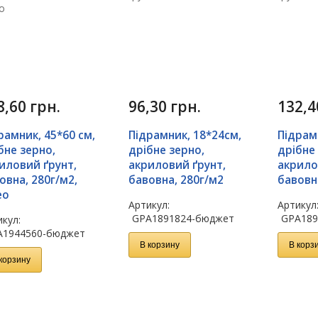
8,60
грн.
96,30
грн.
132,
рамник, 45*60 см,
Підрамник, 18*24см,
Підрам
бне зерно,
дрібне зерно,
дрібне
иловий ґрунт,
акриловий ґрунт,
акрило
овна, 280г/м2,
бавовна, 280г/м2
бавовн
eo
Артикул:
Артикул
GPA1891824-бюджет
GPA189
кул:
A1944560-бюджет
В корзину
В корз
корзину