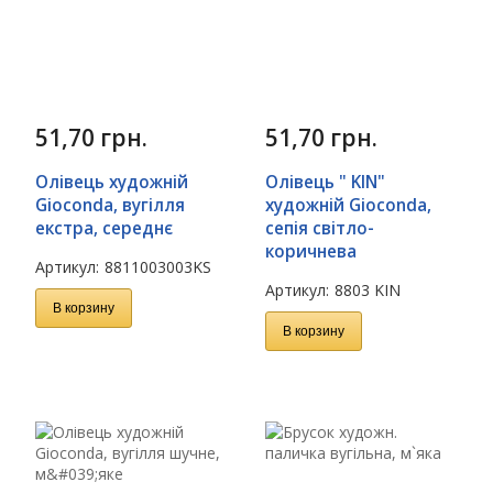
51,70
грн.
51,70
грн.
Олівець художній
Олівець " KIN"
Gioconda, вугілля
художній Gioconda,
екстра, середнє
сепія світло-
коричнева
Артикул:
8811003003KS
Артикул:
8803 KIN
В корзину
В корзину