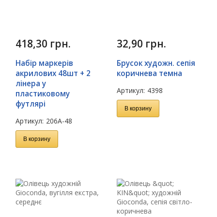
418,30
грн.
32,90
грн.
Набір маркерів
Брусок художн. сепія
акрилових 48шт + 2
коричнева темна
лінера у
Артикул:
4398
пластиковому
футлярі
В корзину
Артикул:
206A-48
В корзину