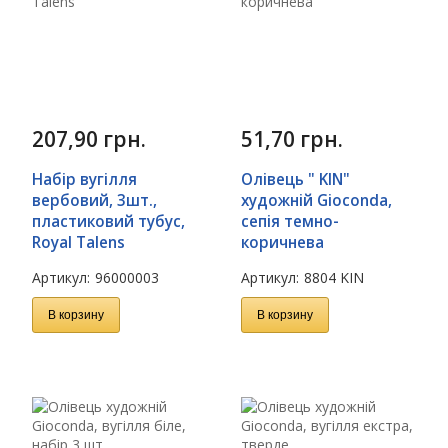
207,90
грн.
51,70
грн.
Набір вугілля
Олівець " KIN"
вербовий, 3шт.,
художній Gioconda,
пластиковий тубус,
сепія темно-
Royal Talens
коричнева
Артикул:
96000003
Артикул:
8804 KIN
В корзину
В корзину