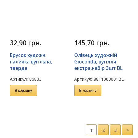
32,90
грн.
145,70
грн.
Брусок художн.
Олівець художній
паличка вугільна,
Gioconda, вугілля
тверда
екстра,набір 3шт BL
Артикул:
86833
Артикул:
8811003001BL
В корзину
В корзину
1
2
3
>