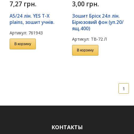
7,27
грн.
3,00
грн.
А5/24 лін. YES T-X
Зошит Бріск 24л лін.
plains, зошит учнів.
Бірюзовий фон (уп.20/
ящ.400)
Артикул:
761943
Артикул:
ТВ-72 Л
В корзину
В корзину
1
КОНТАКТЫ