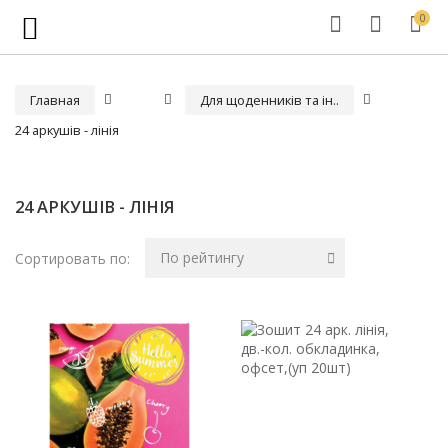
0
Главная
Для щоденників та ін..
24 аркушів - лінія
24 АРКУШІВ - ЛІНІЯ
По рейтингу
Сортировать по: