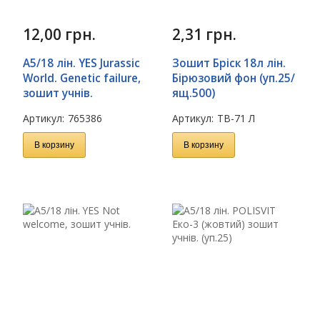
12,00
грн.
2,31
грн.
А5/18 лін. YES Jurassic
Зошит Бріск 18л лін.
World. Genetic failure,
Бірюзовий фон (уп.25/
зошит учнів.
ящ.500)
Артикул:
765386
Артикул:
ТВ-71 Л
В корзину
В корзину