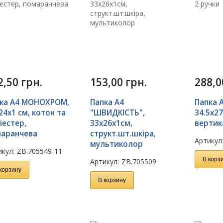
2,50
грн.
153,00
грн.
288,
ка А4 МОНОХРОМ,
Папка А4
Папка 
24x1 см, котон та
"ШВИДКІСТЬ",
34.5х27
іестер,
33х26х1см,
вертика
аранчева
структ.шт.шкіра,
Артикул
мультиколор
кул:
ZB.705549-11
В корз
Артикул:
ZB.705509
корзину
В корзину