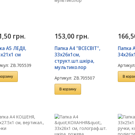
1,50
грн.
153,00
грн.
166,
ка А5 ЛЕДІI,
Папка А4 "ВСЕСВІТ",
Папка 
5х21х1 см
33х26х1см,
34х26х
структ.шт.шкіра,
кул:
ZB.705539
Артикул
мультиколор
корзину
В корз
Артикул:
ZB.705507
В корзину