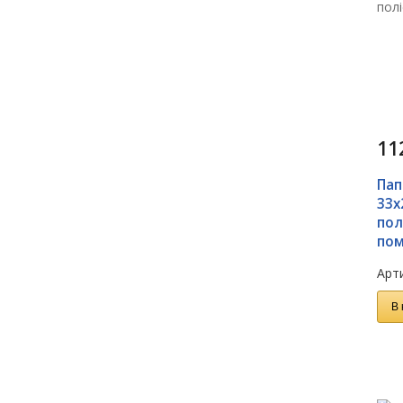
11
Пап
33x
пол
пом
Арти
В 