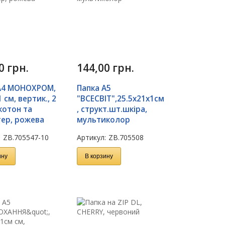
00
грн.
144,00
грн.
А4 МОНОХРОМ,
Папка А5
 см, вертик., 2
"ВСЕСВІТ",25.5х21х1см
котон та
, структ.шт.шкіра,
тер, рожева
мультиколор
:
ZB.705547-10
Артикул:
ZB.705508
ину
В корзину