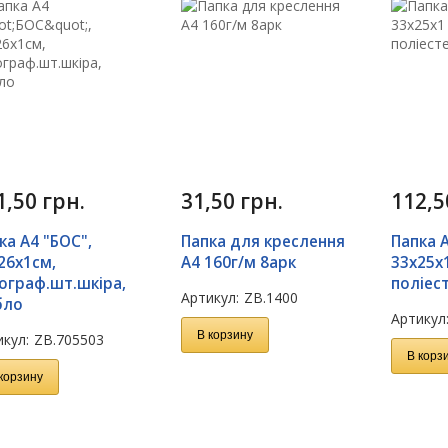
1,50
грн.
31,50
грн.
112,
ка А4 "БОС",
Папка для креслення
Папка 
26х1см,
А4 160г/м 8арк
33x25x1
ограф.шт.шкіра,
поліес
Артикул:
ZB.1400
бло
Артикул
В корзину
кул:
ZB.705503
В корз
корзину