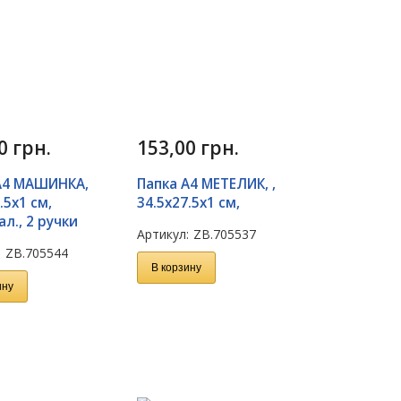
00
грн.
153,00
грн.
А4 МАШИНКА,
Папка А4 МЕТЕЛИК, ,
.5х1 см,
34.5х27.5х1 см,
л., 2 ручки
Артикул:
ZB.705537
:
ZB.705544
В корзину
ину