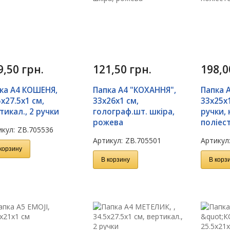
9,50
грн.
121,50
грн.
198,
ка А4 КОШЕНЯ,
Папка А4 "КОХАННЯ",
Папка 
5х27.5х1 см,
33х26х1 см,
33x25x1
тикал., 2 ручки
голограф.шт. шкіра,
ручки, 
рожева
поліес
кул:
ZB.705536
Артикул:
ZB.705501
Артикул
корзину
В корзину
В корз