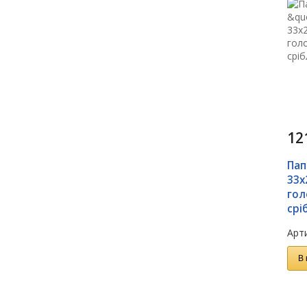
12
Пап
33х
гол
срі
Арти
В 