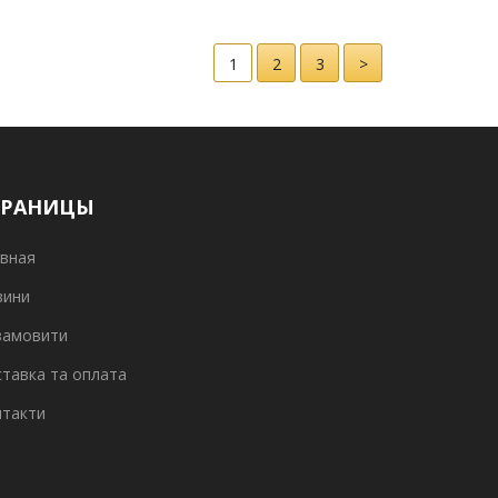
1
2
3
>
ТРАНИЦЫ
вная
вини
замовити
тавка та оплата
нтакти