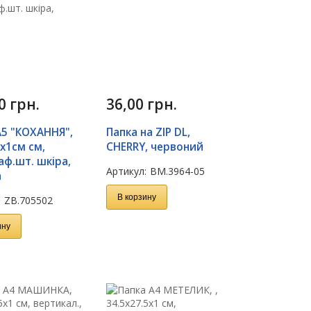
00
грн.
36,00
грн.
А5 "КОХАННЯ",
Папка на ZIP DL,
х1см см,
CHERRY, червоний
аф.шт. шкіра,
Артикул:
BM.3964-05
а
В корзину
:
ZB.705502
ину