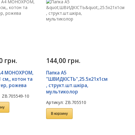
50
грн.
144,00
грн.
А4 МОНОХРОМ,
Папка А5
 см,, котон та
"ШВИДКІСТЬ",25.5х21х1см
тер, рожева
, структ.шт.шкіра,
мультиколор
:
ZB.705549-10
Артикул:
ZB.705510
ину
В корзину