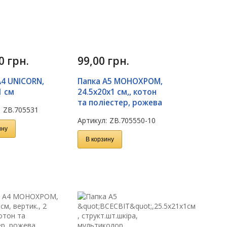
50
грн.
99,00
грн.
А4 UNICORN,
Папка А5 МОНОХРОМ,
1 см
24.5x20x1 см,, котон
та поліестер, рожева
:
ZB.705531
Артикул:
ZB.705550-10
ину
В корзину