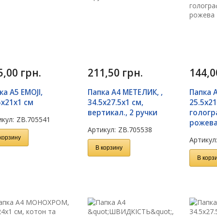
5,00
грн.
211,50
грн.
144,
ка А5 EMOJI,
Папка А4 МЕТЕЛИК, ,
Папка 
5х21х1 см
34.5х27.5х1 см,
25.5х21
вертикал., 2 ручки
гологр
кул:
ZB.705541
рожев
Артикул:
ZB.705538
корзину
Артикул
В корзину
В корз