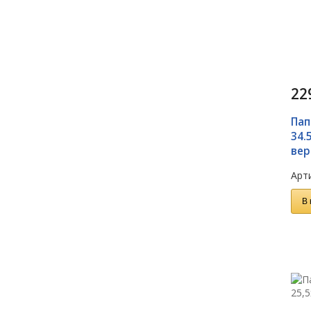
22
Пап
34.
вер
Арти
В 