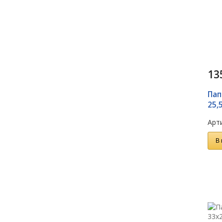
13
Пап
25,
Арти
В 