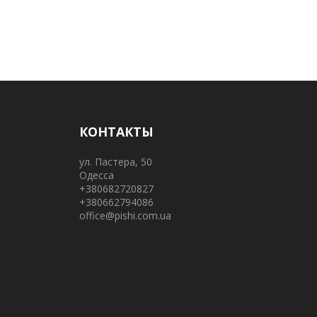
КОНТАКТЫ
ул. Пастера, 50
Одесса
+380682720827
+380662794086
office@pishi.com.ua